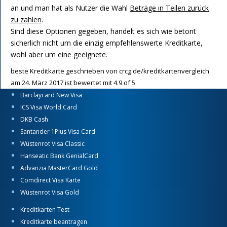
an und man hat als Nutzer die Wahl
Beträge in Teilen zurück
zu zahlen
.
Sind diese Optionen gegeben, handelt es sich wie betont
sicherlich nicht um die einzig empfehlenswerte Kreditkarte,
wohl aber um eine geeignete.
beste Kreditkarte
geschrieben von
crcg.de/kreditkartenvergleich
am
24. März 2017
ist bewertet mit
4.9
of
5
Barclaycard New Visa
ICS Visa World Card
DKB Cash
Santander 1Plus Visa Card
Wüstenrot Visa Classic
Hanseatic Bank GenialCard
Advanzia MasterCard Gold
Comdirect Visa Karte
Wüstenrot Visa Gold
Kreditkarten Test
Kreditkarte beantragen