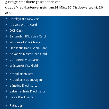
günstige Kreditkarte
geschrieben von
crcg.de/kreditkartenvergleich
am
24. März 2017
ist bewertet mit
5.0
of
5
Barclaycard New Visa
ICS Visa World Card
DKB Cash
Santander 1Plus Visa Card
Wüstenrot Visa Classic
Hanseatic Bank GenialCard
Advanzia MasterCard Gold
Comdirect Visa Karte
Wüstenrot Visa Gold
Kreditkarten Test
Kreditkarte beantragen
günstige Kreditkarte
gebührenfreie Kreditkarte
beste Kreditkarte
Ratgeber