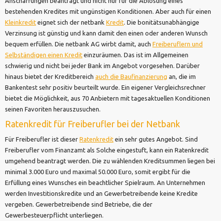
Anschaffungen beantragt und nicht nur für die Ablösung eines
bestehenden Kredites mit ungünstigen Konditionen. Aber auch für einen
Kleinkredit
eignet sich der netbank
Kredit
. Die bonitätsunabhängige
Verzinsung ist günstig und kann damit den einen oder anderen Wunsch
bequem erfüllen. Die netbank AG wirbt damit, auch
Freiberuflern und
Selbständigen einen Kredit
einzuräumen. Das ist im Allgemeinen
schwierig und nicht bei jeder Bank im Angebot vorgesehen. Darüber
hinaus bietet der Kreditbereich
auch die Baufinanzierung
an, die im
Bankentest sehr positiv beurteilt wurde. Ein eigener Vergleichsrechner
bietet die Möglichkeit, aus 70 Anbietern mit tagesaktuellen Konditionen
seinen Favoriten herauszusuchen.
Ratenkredit für Freiberufler bei der Netbank
Für Freiberufler ist dieser
Ratenkredit
ein sehr gutes Angebot. Sind
Freiberufler vom Finanzamt als Solche eingestuft, kann ein Ratenkredit
umgehend beantragt werden. Die zu wählenden Kreditsummen liegen bei
minimal 3.000 Euro und maximal 50.000 Euro, somit ergibt für die
Erfüllung eines Wunsches ein beachtlicher Spielraum. An Unternehmen
werden Investitionskredite und an Gewerbetreibende keine Kredite
vergeben. Gewerbetreibende sind Betriebe, die der
Gewerbesteuerpflicht unterliegen.