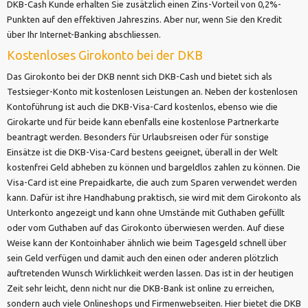
DKB-Cash Kunde erhalten Sie zusätzlich einen Zins-Vorteil von 0,2%-
Punkten auf den effektiven Jahreszins. Aber nur, wenn Sie den Kredit
über Ihr Internet-Banking abschliessen.
Kostenloses Girokonto bei der DKB
Das Girokonto bei der DKB nennt sich DKB-Cash und bietet sich als
Testsieger-Konto mit kostenlosen Leistungen an. Neben der kostenlosen
Kontoführung ist auch die DKB-Visa-Card kostenlos, ebenso wie die
Girokarte und für beide kann ebenfalls eine kostenlose Partnerkarte
beantragt werden. Besonders für Urlaubsreisen oder für sonstige
Einsätze ist die DKB-Visa-Card bestens geeignet, überall in der Welt
kostenfrei Geld abheben zu können und bargeldlos zahlen zu können. Die
Visa-Card ist eine Prepaidkarte, die auch zum Sparen verwendet werden
kann. Dafür ist ihre Handhabung praktisch, sie wird mit dem Girokonto als
Unterkonto angezeigt und kann ohne Umstände mit Guthaben gefüllt
oder vom Guthaben auf das Girokonto überwiesen werden. Auf diese
Weise kann der Kontoinhaber ähnlich wie beim Tagesgeld schnell über
sein Geld verfügen und damit auch den einen oder anderen plötzlich
auftretenden Wunsch Wirklichkeit werden lassen. Das ist in der heutigen
Zeit sehr leicht, denn nicht nur die DKB-Bank ist online zu erreichen,
sondern auch viele Onlineshops und Firmenwebseiten. Hier bietet die DKB