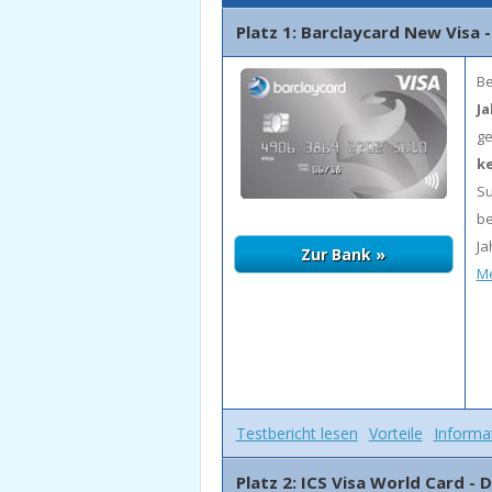
Platz 1: Barclaycard New Visa 
Be
J
ge
ke
Su
be
Ja
Me
Testbericht lesen
Vorteile
Informa
Platz 2: ICS Visa World Card -