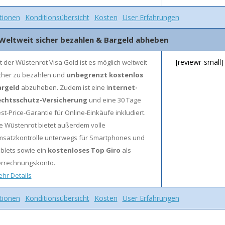
tionen
Konditionsübersicht
Kosten
User Erfahrungen
 Weltweit sicher bezahlen & Bargeld abheben
[reviewr-small]
t der Wüstenrot Visa Gold ist es möglich
weltweit
cher zu bezahlen und
unbegrenzt kostenlos
argeld
abzuheben. Zudem ist eine I
nternet-
echtsschutz-Versicherung
und eine 30 Tage
st-Price-Garantie für Online-Einkäufe inkludiert.
e Wüstenrot bietet außerdem volle
satzkontrolle unterwegs für Smartphones und
blets sowie ein
kostenloses Top Giro
als
rrechnungskonto.
hr Details
tionen
Konditionsübersicht
Kosten
User Erfahrungen