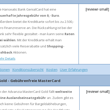
[reviewr-small]
e Hanseatic Bank GenialCard hat eine
uerhafte Jahresgebühr von 0,- Euro
.
ßerdem bietet die Kreditkarte sofort bis zu 2.500,-
ro Finanzreserve an. Die Rückzahlung ist bei der
nk sehr flexible gestaltet - man kann seine
Raten
ei wählen
. Mit der Kreditkarte erhält man
sätzlich viele Reiserabatte und
Shopping-
ashback
Aktionen.
hr Details
tionen
Konditionsübersicht
Kosten
User Erfahrungen
Gold - Gebührenfreie MasterCard
[reviewr-small]
i der Advanzia MasterCard Gold fällt
weltweite
eine Auslandseinsatzgebüh
r an. Zudem gibt es
ch keine Gebühren für Bargeldabhebungen,