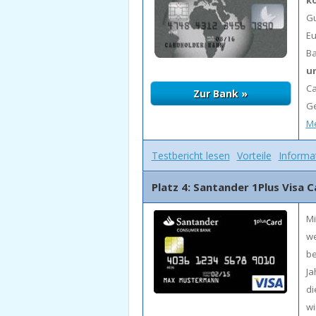
ko
Gu
Eu
Ba
u
Ca
Ge
Me
Testbericht lesen
Vorteile
Informa
Platz 4: Santander 1Plus Visa 
Mi
we
be
Ja
di
wi