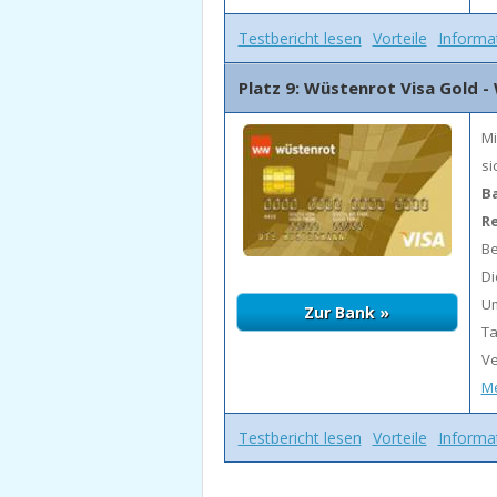
Testbericht lesen
Vorteile
Informa
Platz 9: Wüstenrot Visa Gold -
Mi
si
B
R
Be
Di
Um
Ta
Ve
Me
Testbericht lesen
Vorteile
Informa