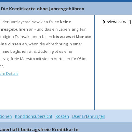
- Die Kreditkarte ohne Jahresgebühren
[reviewr-small]
i der Barclaycard New Visa fallen
keine
ahresgebühren
an - und das ein Leben lang. Für
tätigten Transaktionen fallen
bis zu zwei Monate
ine Zinsen
an, wenn die Abrechnung in einer
mme beglichen wird. Zudem gibt es eine
itragsfreie Maestro mit vielen Vorteilen für 0€ im
hr.
hr Details
tionen
Konditionsübersicht
Kosten
User Erfahrungen
 Dauerhaft beitragsfreie Kreditkarte