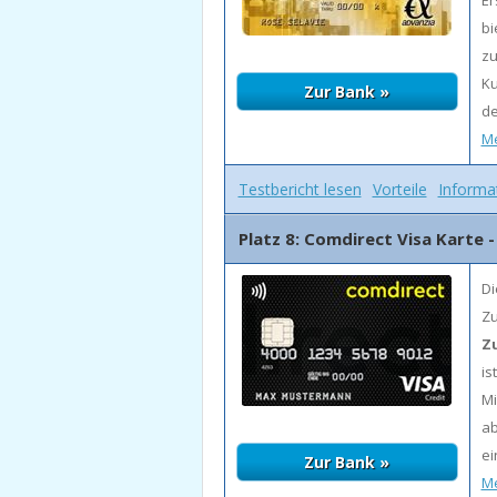
Er
bi
zu
Ku
de
Me
Testbericht lesen
Vorteile
Informa
Platz 8: Comdirect Visa Karte -
Di
Zu
Z
is
Mi
ab
e
Me