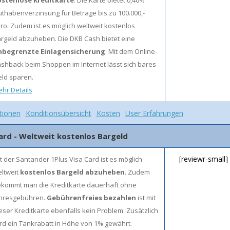
stenlose Kreditkarte
. Die Karte bietet 0,40%
thabenverzinsung für Beträge bis zu 100.000,-
ro. Zudem ist es möglich weltweit kostenlos
rgeld abzuheben. Die DKB Cash bietet eine
nbegrenzte Einlagensicherung
. Mit dem Online-
shback beim Shoppen im Internet lässt sich bares
ld sparen.
hr Details
tionen
Konditionsübersicht
Kosten
User Erfahrungen
Card - Weltweit kostenlos Bargeld
[reviewr-small]
t der Santander 1Plus Visa Card ist es möglich
ltweit
kostenlos Bargeld abzuheben
. Zudem
kommt man die Kreditkarte dauerhaft ohne
hresgebühren.
Gebührenfreies bezahlen
ist mit
eser Kreditkarte ebenfalls kein Problem. Zusätzlich
rd ein Tankrabatt in Höhe von 1% gewährt.