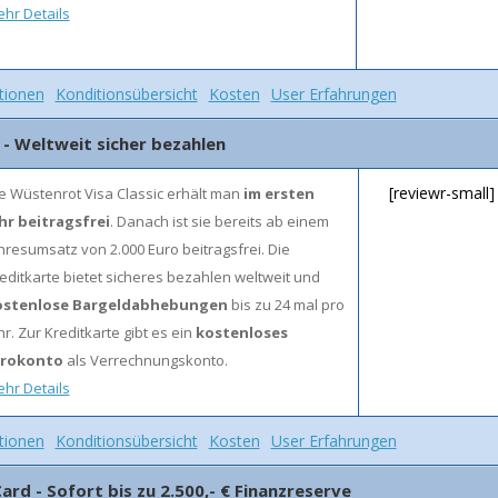
hr Details
tionen
Konditionsübersicht
Kosten
User Erfahrungen
 - Weltweit sicher bezahlen
[reviewr-small]
e Wüstenrot Visa Classic erhält man
im ersten
hr beitragsfrei
. Danach ist sie bereits ab einem
hresumsatz von 2.000 Euro beitragsfrei. Die
editkarte bietet sicheres bezahlen weltweit und
ostenlose Bargeldabhebungen
bis zu 24 mal pro
hr. Zur Kreditkarte gibt es ein
kostenloses
irokonto
als Verrechnungskonto.
hr Details
tionen
Konditionsübersicht
Kosten
User Erfahrungen
ard - Sofort bis zu 2.500,- € Finanzreserve