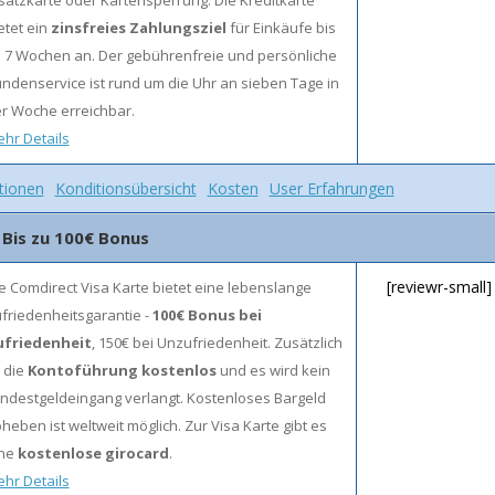
satzkarte oder Kartensperrung. Die Kreditkarte
etet ein
zinsfreies Zahlungsziel
für Einkäufe bis
 7 Wochen an. Der gebührenfreie und persönliche
ndenservice ist rund um die Uhr an sieben Tage in
r Woche erreichbar.
hr Details
tionen
Konditionsübersicht
Kosten
User Erfahrungen
 Bis zu 100€ Bonus
[reviewr-small]
e Comdirect Visa Karte bietet eine lebenslange
friedenheitsgarantie -
100€ Bonus bei
ufriedenheit
, 150€ bei Unzufriedenheit. Zusätzlich
t die
Kontoführung kostenlos
und es wird kein
ndestgeldeingang verlangt. Kostenloses Bargeld
heben ist weltweit möglich. Zur Visa Karte gibt es
ine
kostenlose girocard
.
hr Details