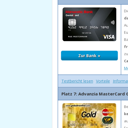
Di
da
Au
Eu
Ba
fr
zu
C
Me
Testbericht lesen
Vorteile
Informa
Platz 7: Advanzia MasterCard 
Be
k
au