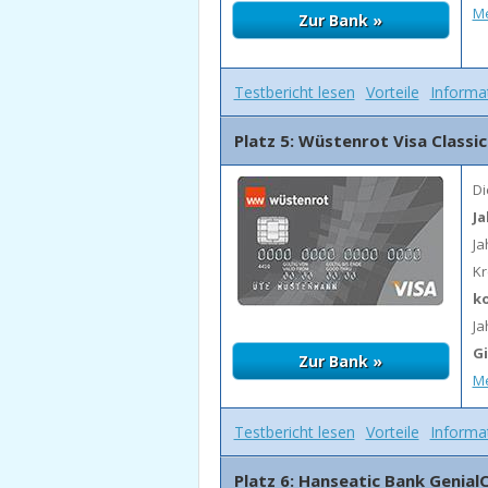
Me
Testbericht lesen
Vorteile
Informa
Platz 5: Wüstenrot Visa Classic
Di
Ja
Ja
Kr
k
Ja
G
Me
Testbericht lesen
Vorteile
Informa
Platz 6: Hanseatic Bank GenialC