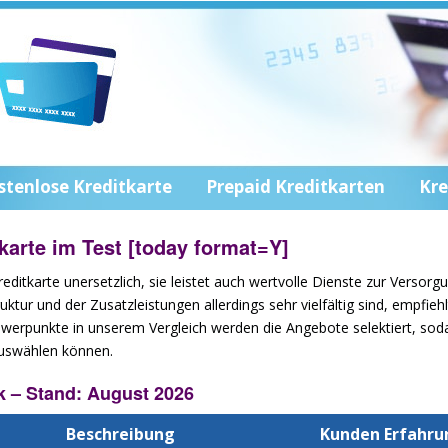
stenlose Kreditkarte
Prepaid Kreditkarten
Kre
karte im Test [today format=Y]
reditkarte unersetzlich, sie leistet auch wertvolle Dienste zur Versorg
tur und der Zusatzleistungen allerdings sehr vielfältig sind, empfiehlt
chwerpunkte in unserem Vergleich werden die Angebote selektiert, soda
auswählen können.
k – Stand: August 2026
Beschreibung
Kunden Erfahr