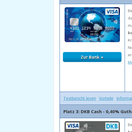
Be
da
ma
k
Kr
Ni
er
Me
Testbericht lesen
Vorteile
Informa
Platz 3: DKB Cash - 0,40% Gut
Be