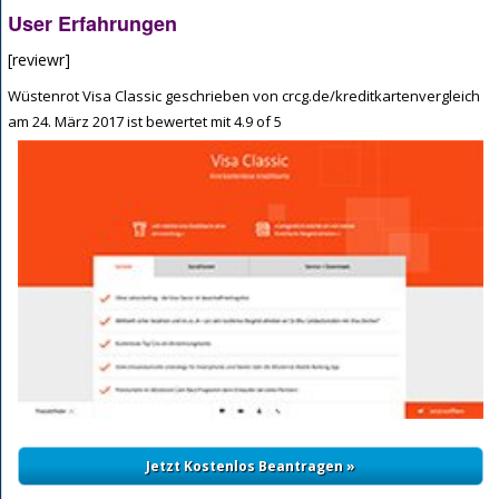
User Erfahrungen
[reviewr]
Wüstenrot Visa Classic
geschrieben von
crcg.de/kreditkartenvergleich
am
24. März 2017
ist bewertet mit
4.9
of
5