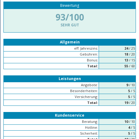
Bewertung
93/100
SEHR GUT
Allgemein
eff. Jahreszins:
24
/ 25
Gebühren:
18
/ 20
Bonus:
13
/ 15
Total:
55
/ 60
Leistungen
Angebote:
9
/ 10
Besonderheiten:
5
/ 5
Versicherung:
5
/ 5
Total:
19
/ 20
Kundenservice
Beratung:
10
/ 10
Hotline:
4
/ 5
Sicherheit:
5
/ 5