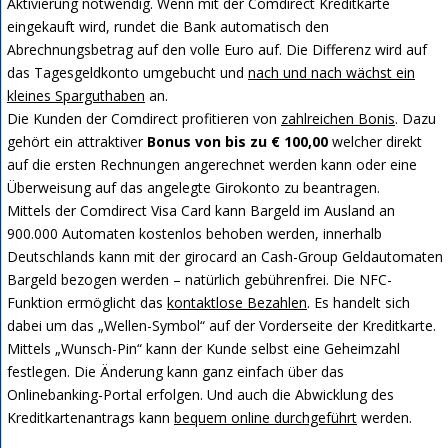
Aktivierung notwendig. Wenn mit der Comdirect Kreditkarte
eingekauft wird, rundet die Bank automatisch den
Abrechnungsbetrag auf den volle Euro auf. Die Differenz wird auf
das Tagesgeldkonto umgebucht und
nach und nach wächst ein
kleines Sparguthaben
an.
Die Kunden der Comdirect profitieren von
zahlreichen Bonis
. Dazu
gehört ein attraktiver
Bonus von bis zu € 100,00
welcher direkt
auf die ersten Rechnungen angerechnet werden kann oder eine
Überweisung auf das angelegte Girokonto zu beantragen.
Mittels der Comdirect Visa Card kann Bargeld im Ausland an
900.000 Automaten kostenlos behoben werden, innerhalb
Deutschlands kann mit der girocard an Cash-Group Geldautomaten
Bargeld bezogen werden – natürlich gebührenfrei. Die NFC-
Funktion ermöglicht das
kontaktlose Bezahlen
. Es handelt sich
dabei um das „Wellen-Symbol“ auf der Vorderseite der Kreditkarte.
Mittels „Wunsch-Pin“ kann der Kunde selbst eine Geheimzahl
festlegen. Die Änderung kann ganz einfach über das
Onlinebanking-Portal erfolgen. Und auch die Abwicklung des
Kreditkartenantrags kann
bequem online durchgeführt
werden.