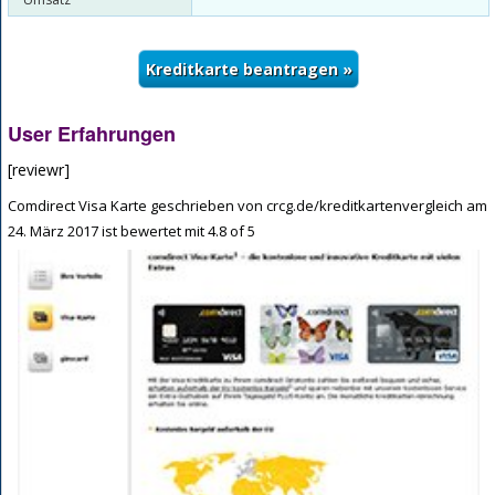
User Erfahrungen
[reviewr]
Comdirect Visa Karte
geschrieben von
crcg.de/kreditkartenvergleich
am
24. März 2017
ist bewertet mit
4.8
of
5