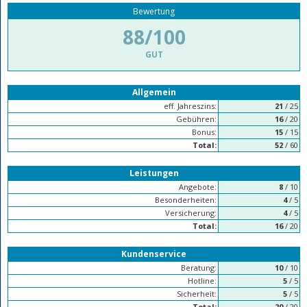
Bewertung
88/100
GUT
Allgemein
eff. Jahreszins:
21
/ 25
Gebühren:
16
/ 20
Bonus:
15
/ 15
Total:
52
/ 60
Leistungen
Angebote:
8
/ 10
Besonderheiten:
4
/ 5
Versicherung:
4
/ 5
Total:
16
/ 20
Kundenservice
Beratung:
10
/ 10
Hotline:
5
/ 5
Sicherheit:
5
/ 5
Total:
20
/ 20