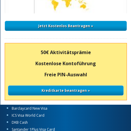
50€ Aktivitätsprämie
Kostenlose Kontoführung
Freie PIN-Auswahl
Barclaycard New Visa
ICS Visa World Card
DKB Cash
Santander 1Plus Visa Card