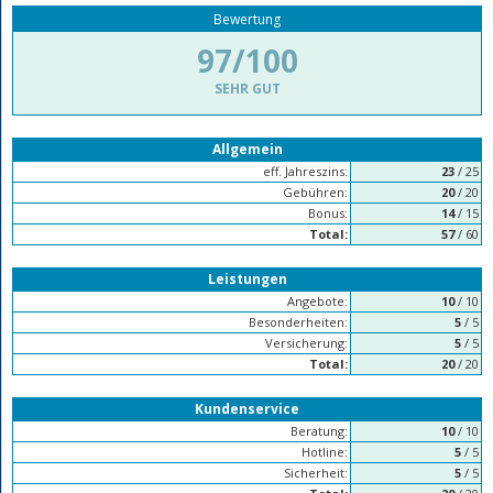
Bewertung
97/100
SEHR GUT
Allgemein
eff. Jahreszins:
23
/ 25
Gebühren:
20
/ 20
Bonus:
14
/ 15
Total:
57
/ 60
Leistungen
Angebote:
10
/ 10
Besonderheiten:
5
/ 5
Versicherung:
5
/ 5
Total:
20
/ 20
Kundenservice
Beratung:
10
/ 10
Hotline:
5
/ 5
Sicherheit:
5
/ 5