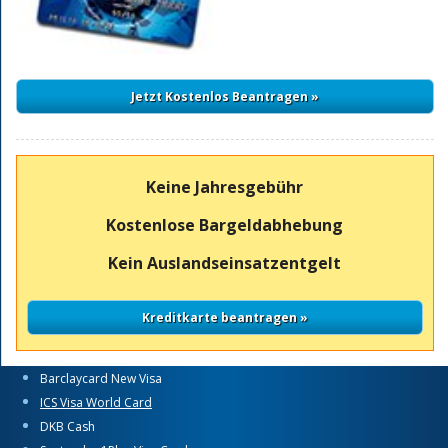
Keine Jahresgebühr
Kostenlose Bargeldabhebung
Kein Auslandseinsatzentgelt
Barclaycard New Visa
ICS Visa World Card
DKB Cash