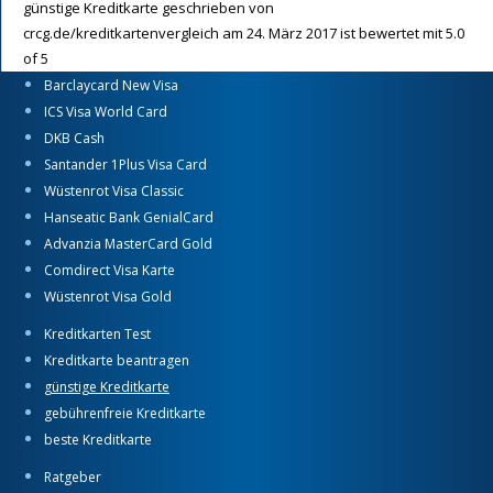
günstige Kreditkarte
geschrieben von
crcg.de/kreditkartenvergleich
am
24. März 2017
ist bewertet mit
5.0
of
5
Barclaycard New Visa
ICS Visa World Card
DKB Cash
Santander 1Plus Visa Card
Wüstenrot Visa Classic
Hanseatic Bank GenialCard
Advanzia MasterCard Gold
Comdirect Visa Karte
Wüstenrot Visa Gold
Kreditkarten Test
Kreditkarte beantragen
günstige Kreditkarte
gebührenfreie Kreditkarte
beste Kreditkarte
Ratgeber