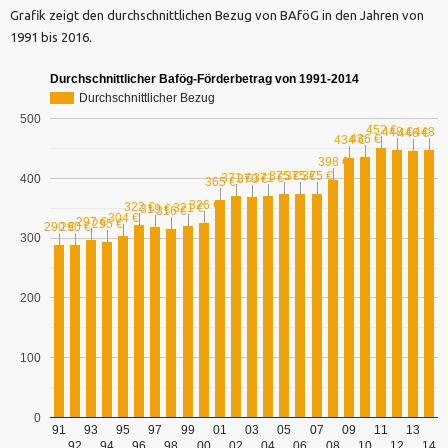
Grafik zeigt den durchschnittlichen Bezug von BAföG in den Jahren von
1991 bis 2016.
Durchschnittlicher Bafög-Förderbetrag von 1991-2014
Durchschnittlicher Bezug
500
452 €
448 €
448 €
446 €
436 €
434 €
398 €
375 €
375 €
375 €
371 €
371 €
400
370 €
365 €
326 €
322 €
321 €
319 €
316 €
304 €
297 €
295 €
290 €
290 €
300
200
100
0
91
93
95
97
99
01
03
05
07
09
11
13
92
94
96
98
00
02
04
06
08
10
12
14