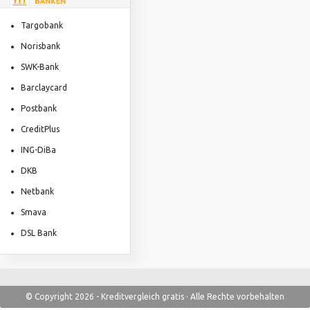
Targobank
Norisbank
SWK-Bank
Barclaycard
Postbank
CreditPlus
ING-DiBa
DKB
Netbank
Smava
DSL Bank
© Copyright 2026 - Kreditvergleich gratis · Alle Rechte vorbehalten