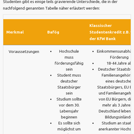
Studenten gibt es einige teils gravierende Unterschiede, die in der
nachfolgend genannten Tabelle näher erläutert werden:
Klassischer
Merkmal
Bafög
Studentenkredit z.B. v
der KfW Bank
Hochschule
Einkommensunabhän
Voraussetzungen
muss
Förderung
förderungsfähig
18-44 Jahre alt
sein
Deutscher Staatsbür
Student muss
Familienangehörig
deutscher
eines deutschen
Staatsbürger
Staatsbürgers, EU B
sein
und Familienangehö
Studium sollte
von EU Bürgern, die 
vor dem 30.
mehr als 3 Jahren 
Lebensjahr
Deutschland leben 
beginnen
Bildungsinländer
Es sollte sich
Studium an staatli
möglichst um
anerkannter Hochsc